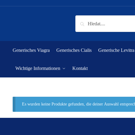
Skip
Skip
to
to
navigation
content
Suchen
nach:
Generisches Viagra
Generisches Cialis
Generische Levitra
Wichtige Informationen
Kontakt
Es wurden keine Produkte gefunden, die deiner Auswahl entsprec