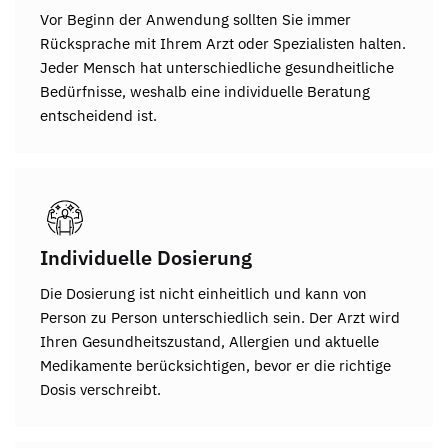
Vor Beginn der Anwendung sollten Sie immer
Rücksprache mit Ihrem Arzt oder Spezialisten halten.
Jeder Mensch hat unterschiedliche gesundheitliche
Bedürfnisse, weshalb eine individuelle Beratung
entscheidend ist.
Individuelle Dosierung
Die Dosierung ist nicht einheitlich und kann von
Person zu Person unterschiedlich sein. Der Arzt wird
Ihren Gesundheitszustand, Allergien und aktuelle
Medikamente berücksichtigen, bevor er die richtige
Dosis verschreibt.