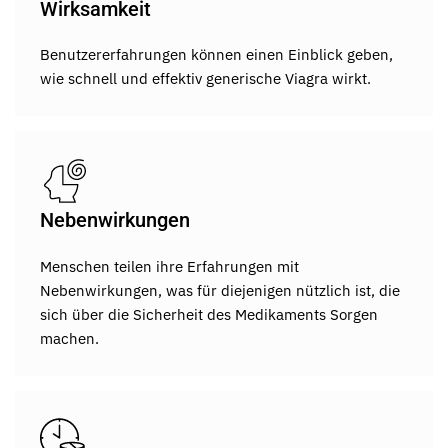
Wirksamkeit
Benutzererfahrungen können einen Einblick geben,
wie schnell und effektiv generische Viagra wirkt.
Nebenwirkungen
Menschen teilen ihre Erfahrungen mit
Nebenwirkungen, was für diejenigen nützlich ist, die
sich über die Sicherheit des Medikaments Sorgen
machen.