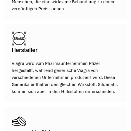
Menschen, die eine wirksame Behandlung zu einem
vernünftigen Preis suchen.
Hersteller
Viagra wird vom Pharmaunternehmen Pfizer
hergestellt, während generische Viagra von
verschiedenen Unternehmen produziert wird. Diese
Generika enthalten den gleichen Wirkstoff, Sildenafil,
können sich aber in den Hilfsstoffen unterscheiden.