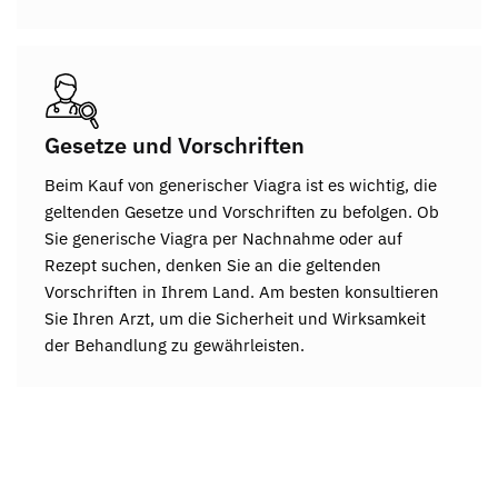
Gesetze und Vorschriften
Beim Kauf von generischer Viagra ist es wichtig, die
geltenden Gesetze und Vorschriften zu befolgen. Ob
Sie generische Viagra per Nachnahme oder auf
Rezept suchen, denken Sie an die geltenden
Vorschriften in Ihrem Land. Am besten konsultieren
Sie Ihren Arzt, um die Sicherheit und Wirksamkeit
der Behandlung zu gewährleisten.