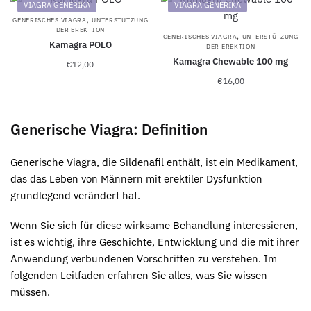
VIAGRA GENERIKA
VIAGRA GENERIKA
,
GENERISCHES VIAGRA
UNTERSTÜTZUNG
DER EREKTION
,
GENERISCHES VIAGRA
UNTERSTÜTZUNG
Kamagra POLO
DER EREKTION
Kamagra Chewable 100 mg
€
12,00
€
16,00
Generische Viagra: Definition
Generische Viagra, die Sildenafil enthält, ist ein Medikament,
das das Leben von Männern mit erektiler Dysfunktion
grundlegend verändert hat.
Wenn Sie sich für diese wirksame Behandlung interessieren,
ist es wichtig, ihre Geschichte, Entwicklung und die mit ihrer
Anwendung verbundenen Vorschriften zu verstehen. Im
folgenden Leitfaden erfahren Sie alles, was Sie wissen
müssen.