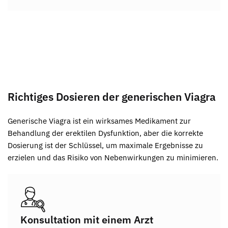
Richtiges Dosieren der generischen Viagra
Generische Viagra ist ein wirksames Medikament zur
Behandlung der erektilen Dysfunktion, aber die korrekte
Dosierung ist der Schlüssel, um maximale Ergebnisse zu
erzielen und das Risiko von Nebenwirkungen zu minimieren.
Konsultation mit einem Arzt