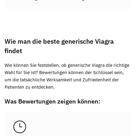
Wie man die beste generische Viagra
findet
Wie können Sie feststellen, ob generische Viagra die richtige
Wahl für Sie ist? Bewertungen können der Schlüssel sein,
um die tatsächliche Wirksamkeit und Zufriedenheit der
Patienten zu entdecken.
Was Bewertungen zeigen können: