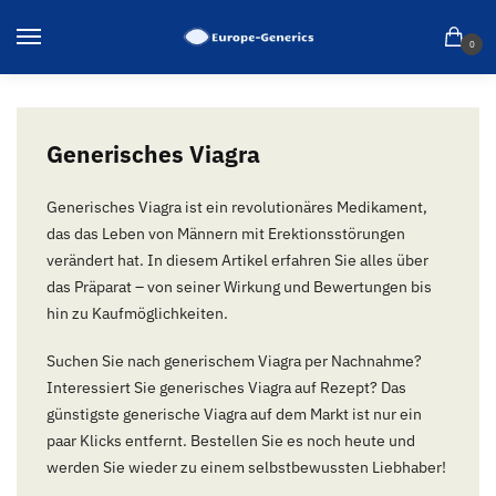
0
Generisches Viagra
Generisches Viagra ist ein revolutionäres Medikament,
das das Leben von Männern mit Erektionsstörungen
verändert hat. In diesem Artikel erfahren Sie alles über
das Präparat – von seiner Wirkung und Bewertungen bis
hin zu Kaufmöglichkeiten.
Suchen Sie nach generischem Viagra per Nachnahme?
Interessiert Sie generisches Viagra auf Rezept? Das
günstigste generische Viagra auf dem Markt ist nur ein
paar Klicks entfernt. Bestellen Sie es noch heute und
werden Sie wieder zu einem selbstbewussten Liebhaber!