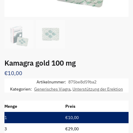
Kamagra gold 100 mg
€
10,00
Artikelnummer:
875be8d59ba2
Kategorien:
Generisches Viagra
,
Unterstützung der Erektion
Menge
Preis
1
€
10,00
3
€
29,00