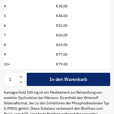
4
€
38,00
5
€
48,00
6
€
52,00
7
€
60,00
8
€
69,00
9
€
77,00
10+
€
79,00
In den Warenkorb
Kamagra Gold 100 mg ist ein Medikament zur Behandlung von
erektiler Dysfunktion bei Männern. Es enthält den Wirkstoff
Sildenafilcitrat, der zu den Inhibitoren der Phosphodiesterase Typ
5 (PDE5) gehört. Diese Substanz verbessert den Blutfluss zum
Penis, was hilft, eine feste Erektion während der sexuellen