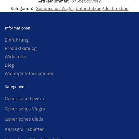
Artikelnummer:
875be8d59ba2
Kategorien:
Generisches Viagra
,
Unterstützung der Erektion
Informationen
Einführung
Produktkatalog
Wirkstoffe
Blog
Wichtige Informationen
Kategorien
Generische Levitra
Generisches Viagra
Generisches Cialis
Kamagra Tabletten