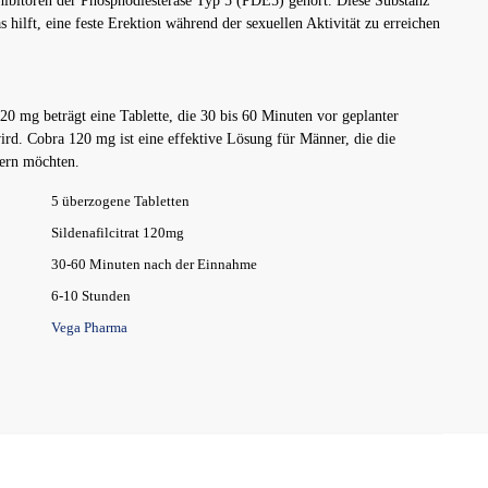
nhibitoren der Phosphodiesterase Typ 5 (PDE5) gehört. Diese Substanz
 hilft, eine feste Erektion während der sexuellen Aktivität zu erreichen
0 mg beträgt eine Tablette, die 30 bis 60 Minuten vor geplanter
ird. Cobra 120 mg ist eine effektive Lösung für Männer, die die
sern möchten.
5 überzogene Tabletten
Sildenafilcitrat 120mg
30-60 Minuten nach der Einnahme
6-10 Stunden
Vega Pharma