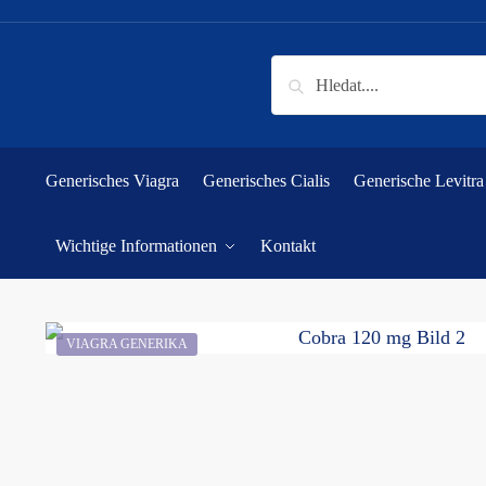
Skip
Skip
to
to
navigation
content
Suchen
nach:
Generisches Viagra
Generisches Cialis
Generische Levitra
Wichtige Informationen
Kontakt
VIAGRA GENERIKA