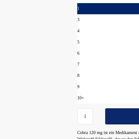
1
3
4
5
6
7
8
9
10+
Cobra
120
mg
Cobra 120 mg ist ein Medikament z
Menge