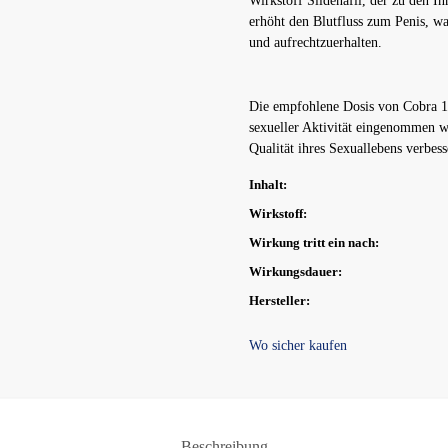
Wirkstoff Sildenafil, der zu den I
erhöht den Blutfluss zum Penis, was
und aufrechtzuerhalten.
Die empfohlene Dosis von Cobra 12
sexueller Aktivität eingenommen w
Qualität ihres Sexuallebens verbes
Inhalt:
Wirkstoff:
Wirkung tritt ein nach:
Wirkungsdauer:
Hersteller:
Wo sicher kaufen
Beschreibung