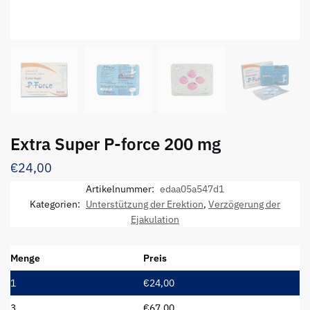
Extra Super P-force 200 mg
€
24,00
Artikelnummer:
edaa05a547d1
Kategorien:
Unterstützung der Erektion
,
Verzögerung der
Ejakulation
Menge
Preis
1
€
24,00
3
€
67,00