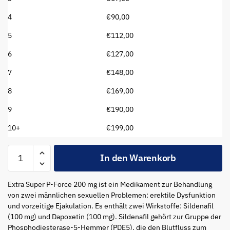
4
€
90,00
5
€
112,00
6
€
127,00
7
€
148,00
8
€
169,00
9
€
190,00
10+
€
199,00
Extra
In den Warenkorb
Super
P-
Extra Super P-Force 200 mg ist ein Medikament zur Behandlung
force
von zwei männlichen sexuellen Problemen: erektile Dysfunktion
200
und vorzeitige Ejakulation. Es enthält zwei Wirkstoffe: Sildenafil
mg
(100 mg) und Dapoxetin (100 mg). Sildenafil gehört zur Gruppe der
Menge
Phosphodiesterase-5-Hemmer (PDE5), die den Blutfluss zum