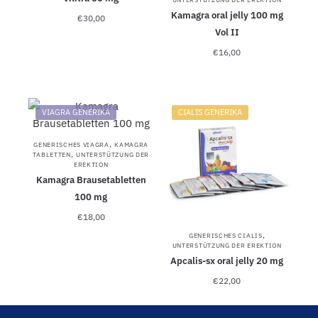
Kamagra oral jelly 100 mg
€
30,00
Vol II
€
16,00
VIAGRA GENERIKA
CIALIS GENERIKA
,
GENERISCHES VIAGRA
KAMAGRA
,
TABLETTEN
UNTERSTÜTZUNG DER
EREKTION
Kamagra Brausetabletten
100 mg
€
18,00
,
GENERISCHES CIALIS
UNTERSTÜTZUNG DER EREKTION
Apcalis-sx oral jelly 20 mg
€
22,00